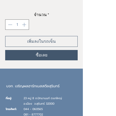
ราคา
฿0.00
จำนวน
*
เพิ่มลงในรถเข็น
ซื้อเลย
บจก. เจริญผลฮาร์ทเนสสตีลสุรินทร์
ที่อยู่:
23 หมู่ 8 ถ.ปัทมานนท์ ต.แกใหญ่
อ.เมือง
จ.
สุรินทร์ 32000
โทรศัพท์:
044 - 060565
081 - 8777702