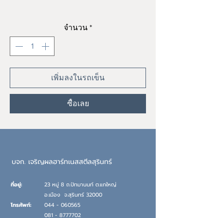
ราคา
฿0.00
จำนวน
*
เพิ่มลงในรถเข็น
ซื้อเลย
บจก. เจริญผลฮาร์ทเนสสตีลสุรินทร์
ที่อยู่:
23 หมู่ 8 ถ.ปัทมานนท์ ต.แกใหญ่
อ.เมือง
จ.
สุรินทร์ 32000
โทรศัพท์:
044 - 060565
081 - 8777702