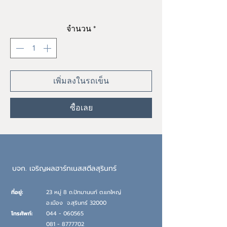
ราคา
฿0.00
จำนวน
*
เพิ่มลงในรถเข็น
ซื้อเลย
บจก. เจริญผลฮาร์ทเนสสตีลสุรินทร์
ที่อยู่:
23 หมู่ 8 ถ.ปัทมานนท์ ต.แกใหญ่
อ.เมือง
จ.
สุรินทร์ 32000
โทรศัพท์:
044 - 060565
081 - 8777702