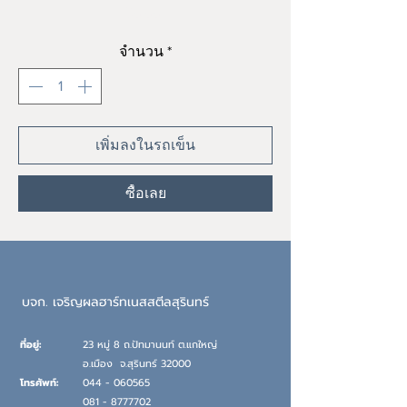
ราคา
฿0.00
จำนวน
*
เพิ่มลงในรถเข็น
ซื้อเลย
บจก. เจริญผลฮาร์ทเนสสตีลสุรินทร์
ที่อยู่:
23 หมู่ 8 ถ.ปัทมานนท์ ต.แกใหญ่
อ.เมือง
จ.
สุรินทร์ 32000
โทรศัพท์:
044 - 060565
081 - 8777702