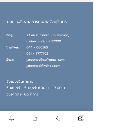
บจก. เจริญผลฮาร์ทเนสสตีลสุรินทร์
ที่อยู่:
23 หมู่ 8 ถ.ปัทมานนท์ ต.แกใหญ่
อ.เมือง
จ.
สุรินทร์ 32000
โทรศัพท์:
044 - 060565
081 - 8777702
อีเมล:
jaroenpolhss@gmail.com
jaroenpol@yahoo.com
ชั่วโมงเปิดทำการ
วันจันทร์ - วันศุกร์:
8.00 น. - 17.00 น.
วันอ
าทิตย์:
ปิดทำการ
รับจดหมายข่าวของเรา