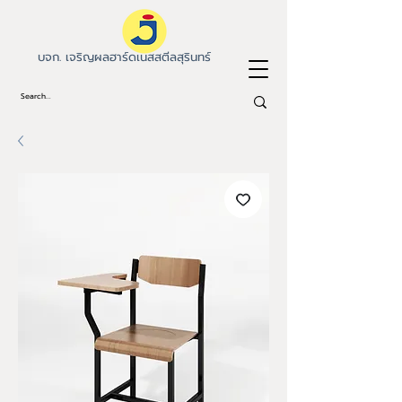
บจก. เจริญผลฮาร์ดเนสสตีลสุรินทร์