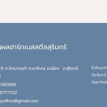
ผลฮาร์ทเนสสตีลสุรินทร์
่ 8 ถ.ปัทมานนท์ ต.แกใหญ่ อ.เมือง
จ.
สุรินทร์
ชั่วโมงเ
วันจันทร์
0
วันอ
าทิต
 060565
 8777702
npolhss@gmail.com