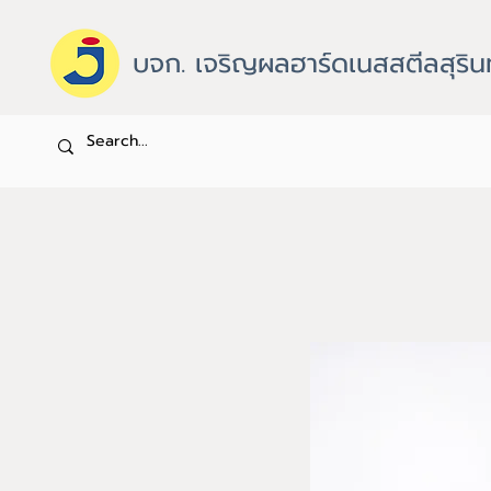
บจก. เจริญผลฮาร์ดเนสสตีลสุริน