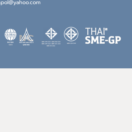
npol@yahoo.com