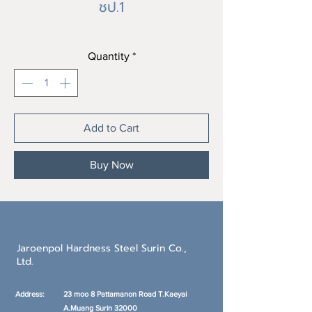
ชป.1
Price
฿0.00
Quantity
*
Add to Cart
Buy Now
Jaroenpol Hardness Steel Surin Co.,
Ltd.
Address:
23 moo 8 Pattamanon Road T.Kaeyai
A.Muang
Surin 32000