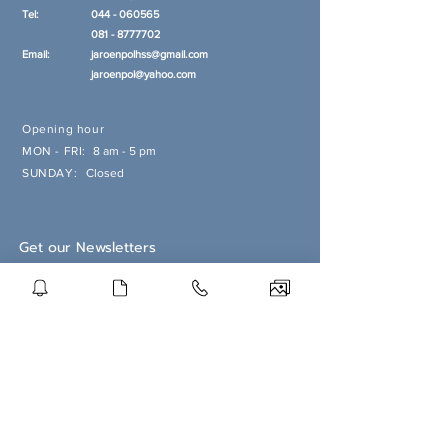
Tel:
044 - 060565
081 - 8777702
Email:
jaroenpolhss@gmail.com
jaroenpol@yahoo.com
Opening hour
MON - FRI:
8 am - 5 pm
SUNDAY:
Closed
Get our Newsletters
Subscribe Now