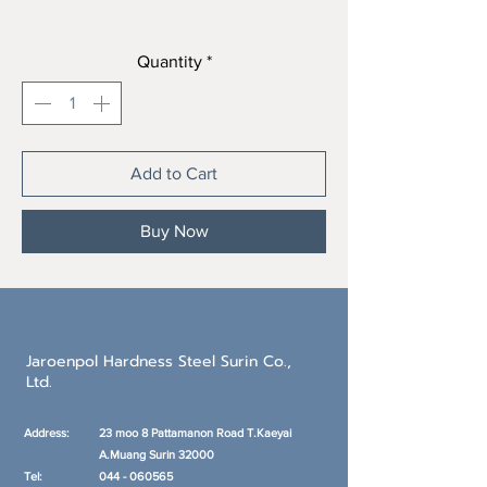
Price
฿0.00
Quantity
*
Add to Cart
Buy Now
Jaroenpol Hardness Steel Surin Co.,
Ltd.
Address:
23 moo 8 Pattamanon Road T.Kaeyai
A.Muang
Surin 32000
Tel:
044 - 060565