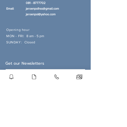
081 - 8777702
Email:
jaroenpolhss@gmail.com
jaroenpol@yahoo.com
Opening hour
MON - FRI:
8 am - 5 pm
SUNDAY:
Closed
Get our Newsletters
Subscribe Now