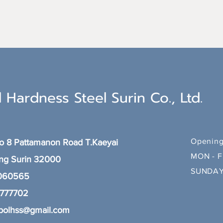
 Hardness Steel Surin Co., Ltd.
Opening
 8 Pattamanon Road T.Kaeyai
MON - F
ang
Surin 32000
SUNDAY
 060565
8777702
polhss@gmail.com