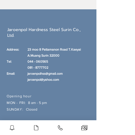
Jaroenpol Hardness Steel Surin Co.,
Ltd.
Address:
23 moo 8 Pattamanon Road T.Kaeyai
A.Muang
Surin 32000
Tel:
044 - 060565
081 - 8777702
Email:
jaroenpolhss@gmail.com
jaroenpol@yahoo.com
Opening hour
MON - FRI:
8 am - 5 pm
SUNDAY:
Closed
Get our Newsletters